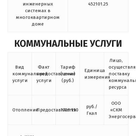
инженерных
452101.25
системах в
многоквартирном
доме
КОММУНАЛЬНЫЕ УСЛУГИ
Лицо,
Вид
Факт
Тариф
осуществл
Единица
коммунальной
предоставления
(цена)
поставку
измерения
услуги
услуги
(руб.)
коммуналь
ресурса
ООО
руб./
Отопление
Предоставляется
1721.910
«СКМ
Гкал
Энергосерв