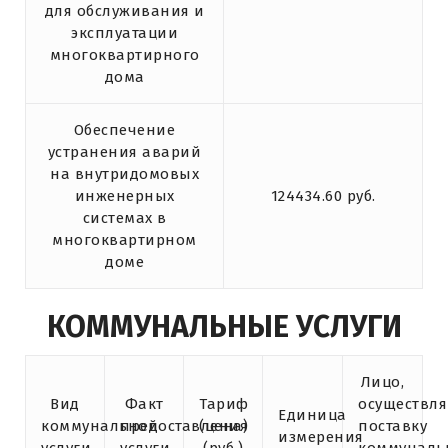
для обслуживания и
эксплуатации
многоквартирного
дома
Обеспечение
устранения аварий
на внутридомовых
инженерных
124434.60 руб.
системах в
многоквартирном
доме
КОММУНАЛЬНЫЕ УСЛУГИ
Лицо,
Вид
Факт
Тариф
осуществл
Единица
коммунальной
предоставления
(цена)
поставку
измерения