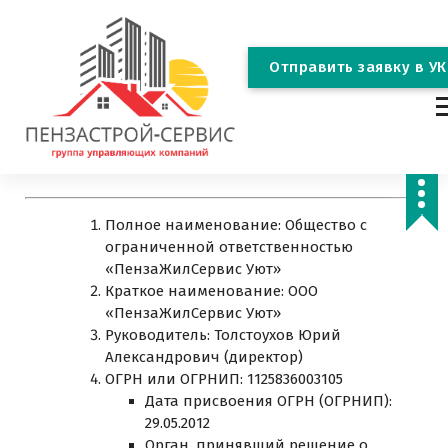
П
е
р
О
т
п
р
а
в
и
т
ь
з
а
я
в
к
у
в
У
К
е
й
т
и
к
группа управляющих компаний
с
о
Полное наименование: Общество с
д
ограниченной ответственностью
е
«ПензаЖилСервис Уют»
р
Краткое наименование: ООО
ж
«ПензаЖилСервис Уют»
и
Руководитель: Толстоухов Юрий
м
Александрович (директор)
о
ОГРН или ОГРНИП: 1125836003105
м
Дата присвоения ОГРН (ОГРНИП):
у
29.05.2012
Орган, принявший решение о