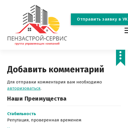
П
е
р
О
т
п
р
а
в
и
т
ь
з
а
я
в
к
у
в
У
К
е
й
т
и
к
группа управляющих компаний
с
о
д
Добавить комментарий
е
р
Для отправки комментария вам необходимо
ж
авторизоваться
.
и
м
Наши Преимущества
о
м
Стабильность
у
Репутация, проверенная временем